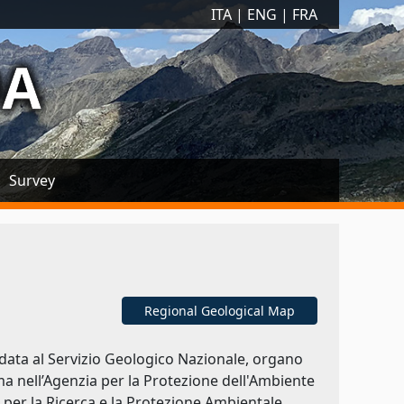
ITA
|
ENG
|
FRA
DA
Survey
Regional Geological Map
ffidata al Servizio Geologico Nazionale, organo
ma nell’Agenzia per la Protezione dell'Ambiente
e per la Ricerca e la Protezione Ambientale