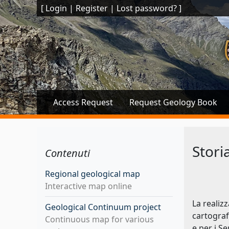
[
Login
|
Register
|
Lost password?
]
Access Request
Request Geology Book
Stori
Contenuti
Regional geological map
Interactive map online
La realiz
Geological Continuum project
cartograf
Continuous map for various
e per i S