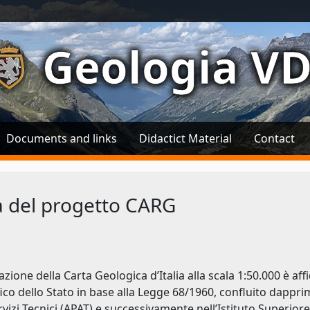
Geologia V
Documents and links
Didactict Material
Contact
a del progetto CARG
zazione della Carta Geologica d’Italia alla scala 1:50.000 è a
ico dello Stato in base alla Legge 68/1960, confluito dappri
ervizi Tecnici (APAT) e successivamente nell’Istituto Superior