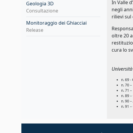
In Valle 
Geologia 3D
negli ann
Consultazione
rilievi su
Monitoraggio dei Ghiacciai
Responsab
Release
oltre 20 
restituzi
cura lo s
Università
n. 69 -
n. 70 –
n. 71 –
n. 89 –
n. 90 –
n. 91 –