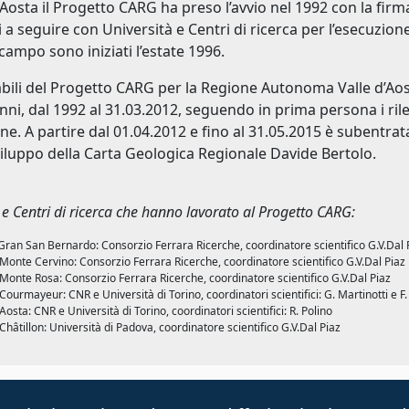
d’Aosta il Progetto CARG ha preso l’avvio nel 1992 con la firm
i a seguire con Università e Centri di ricerca per l’esecuzione
l campo sono iniziati l’estate 1996.
ili del Progetto CARG per la Regione Autonoma Valle d’Aos
anni, dal 1992 al 31.03.2012, seguendo in prima persona i ril
one. A partire dal 01.04.2012 e fino al 31.05.2015 è subentra
viluppo della Carta Geologica Regionale Davide Bertolo.
 e Centri di ricerca che hanno lavorato al Progetto CARG:
 Gran San Bernardo: Consorzio Ferrara Ricerche, coordinatore scientifico G.V.Dal 
 Monte Cervino: Consorzio Ferrara Ricerche, coordinatore scientifico G.V.Dal Piaz
 Monte Rosa: Consorzio Ferrara Ricerche, coordinatore scientifico G.V.Dal Piaz
 Courmayeur: CNR e Università di Torino, coordinatori scientifici: G. Martinotti e F
 Aosta: CNR e Università di Torino, coordinatori scientifici: R. Polino
 Châtillon: Università di Padova, coordinatore scientifico G.V.Dal Piaz