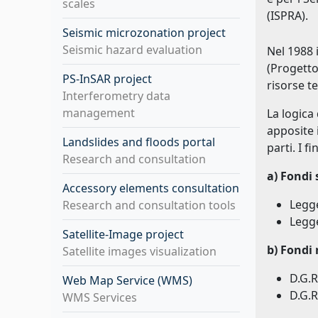
scales
(ISPRA).
Seismic microzonation project
Seismic hazard evaluation
Nel 1988 i
(Progetto
PS-InSAR project
risorse te
Interferometry data
management
La logica
apposite 
Landslides and floods portal
parti. I 
Research and consultation
a) Fondi 
Accessory elements consultation
Legge
Research and consultation tools
Legge
Satellite-Image project
b) Fondi 
Satellite images visualization
D.G.R
Web Map Service (WMS)
D.G.R
WMS Services