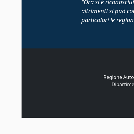
"Ora si è riconosciut
altrimenti si può c
particolari le regioni
Regione Auto
Dipartime